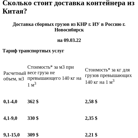
Сколько стоит доставка контейнера из
Китая?
Доставка сборных грузов из КНР г. ИУ в Россию г.
Новосибирск
на 09.03.22
Тариф транспортных услуг
Стоимость* за м3 при
Стоимость* за кг для
весе груза не
Расчетный
грузов превышающих
превышающего 140 кг на
объем, м3
3
140 кг на 1 м
3
1 м
0,1-4,0
362 $
2,58 $
4,1-9,0
330 $
2,35 $
9,1-15,0
309 $
2,21 $