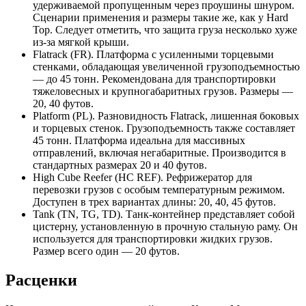
удерживаемой пропущенным через проушины шнуром.
Сценарии применения и размеры такие же, как у Hard
Top. Следует отметить, что защита груза несколько хуже
из-за мягкой крыши.
Flatrack (FR). Платформа с усиленными торцевыми
стенками, обладающая увеличенной грузоподъемностью
— до 45 тонн. Рекомендована для транспортировки
тяжеловесных и крупногабаритных грузов. Размеры —
20, 40 футов.
Platform (PL). Разновидность Flatrack, лишенная боковых
и торцевых стенок. Грузоподъемность также составляет
45 тонн. Платформа идеальна для массивных
отправлений, включая негабаритные. Производится в
стандартных размерах 20 и 40 футов.
High Cube Reefer (HC REF). Рефрижератор для
перевозки грузов с особым температурным режимом.
Доступен в трех вариантах длины: 20, 40, 45 футов.
Tank (TN, TG, TD). Танк-контейнер представляет собой
цистерну, установленную в прочную стальную раму. Он
используется для транспортировки жидких грузов.
Размер всего один — 20 футов.
Расценки